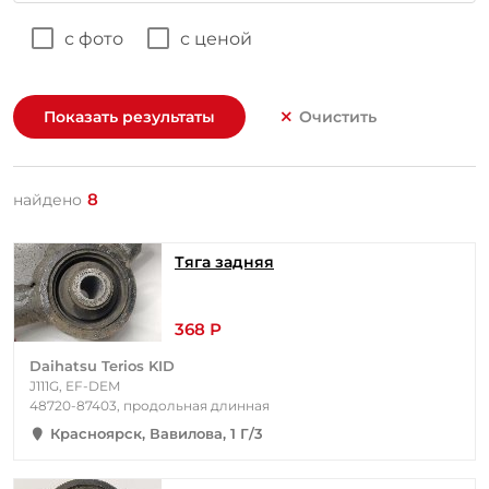
с фото
с ценой
Показать результаты
Очистить
8
найдено
Тяга задняя
368 Р
Daihatsu Terios KID
J111G, EF-DEM
48720-87403, продольная длинная
Красноярск, Вавилова, 1 Г/3