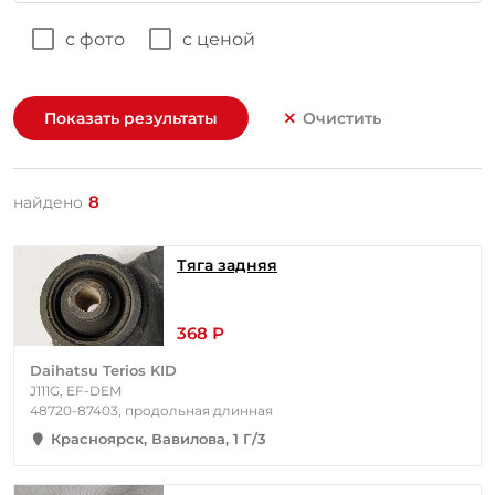
с фото
с ценой
Показать результаты
Очистить
8
найдено
Тяга задняя
368 Р
Daihatsu Terios KID
J111G, EF-DEM
48720-87403, продольная длинная
Красноярск, Вавилова, 1 Г/3