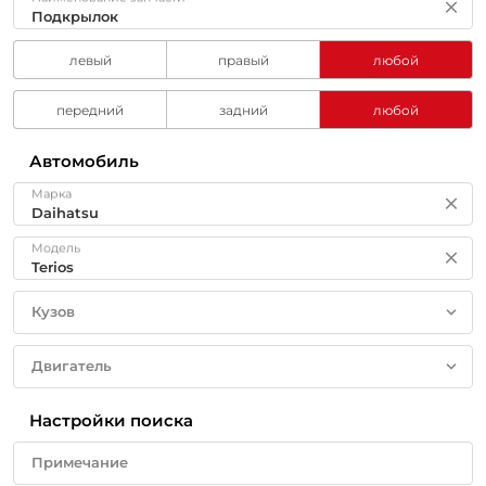
левый
правый
любой
передний
задний
любой
Автомобиль
Марка
Модель
Кузов
Двигатель
Настройки поиска
Примечание