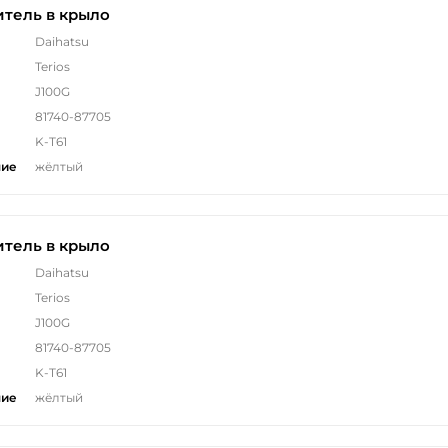
тель в крыло
Daihatsu
Terios
J100G
81740-87705
K-T61
ние
жёлтый
тель в крыло
Daihatsu
Terios
J100G
81740-87705
K-T61
ние
жёлтый