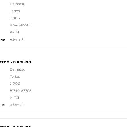
Daihatsu
Terios
J100G
81740-87705
K-T61
ние
жёлтый
тель в крыло
Daihatsu
Terios
J100G
81740-87705
K-T61
ние
жёлтый