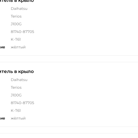
тель в крыло
Daihatsu
Terios
J100G
81740-87705
K-T61
ние
жёлтый
тель в крыло
Daihatsu
Terios
J100G
81740-87705
K-T61
ние
жёлтый