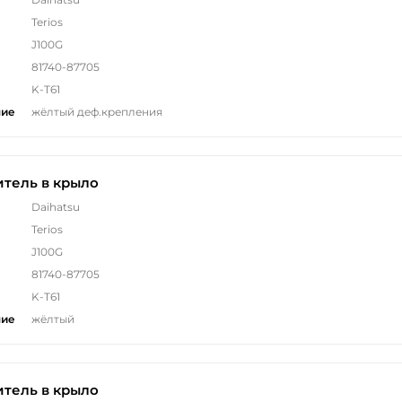
Terios
J100G
81740-87705
K-T61
ние
жёлтый деф.крепления
тель в крыло
Daihatsu
Terios
J100G
81740-87705
K-T61
ние
жёлтый
тель в крыло