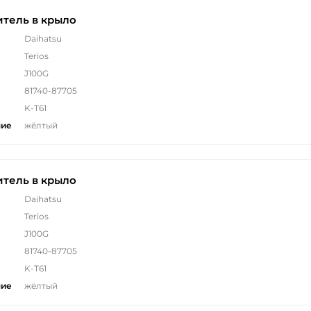
тель в крыло
Daihatsu
Terios
J100G
81740-87705
K-T61
ние
жёлтый
тель в крыло
Daihatsu
Terios
J100G
81740-87705
K-T61
ние
жёлтый