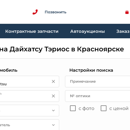
Позвонить
Контрактные запчасти
Автоаукционы
Заказ
на Дайхатсу Тэриос в Красноярске
мобиль
Настройки поиска
Примечание
ь
№ оптики
с фото
с ценой
в
атель