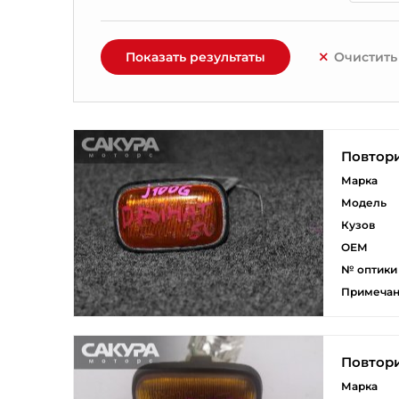
Показать результаты
Очистить
Повтори
Марка
Модель
Кузов
ОЕМ
№ оптики
Примеча
Повтори
Марка