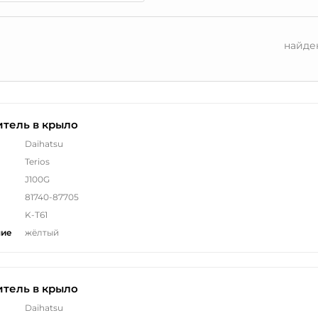
найде
тель в крыло
Daihatsu
Terios
J100G
81740-87705
K-T61
ние
жёлтый
тель в крыло
Daihatsu