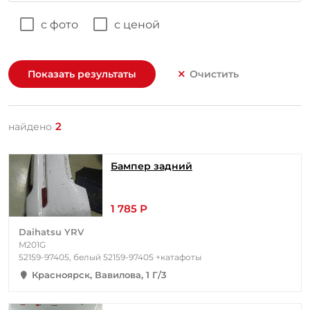
с фото
с ценой
Показать результаты
Очистить
2
найдено
Бампер задний
1 785 Р
Daihatsu YRV
M201G
52159-97405, белый 52159-97405 +катафоты
Красноярск, Вавилова, 1 Г/3