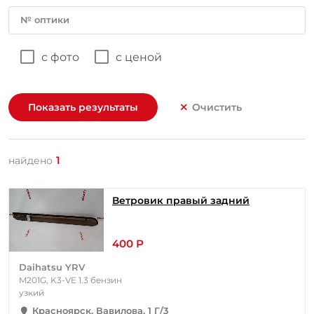
№ оптики
с фото
с ценой
Показать результаты
Очистить
1
найдено
Ветровик правый задний
400 Р
Daihatsu YRV
M201G, K3-VE 1.3 бензин
узкий
Красноярск, Вавилова, 1 Г/3