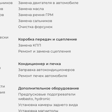
льников
Замена двигателя в автомобиле
ов
Замена масла
ов
Замена ремня ГРМ
Замена сальников
Очистка форсунок
вески
Коробка передач и сцепление
Замена КПП
Ремонт и замена сцепления
Кондиционер и печка
ы
Заправка автокондиционеров
Ремонт печек автомобиля
сти
Дополнительное оборудование
ния
Предпусковые подогреватели
webasto, hydronic
Установка камеры заднего вида
Установка магнитолы