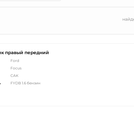
найд
ик правый передний
Ford
Focus
CAK
ь
FYDB 1.6 бензин