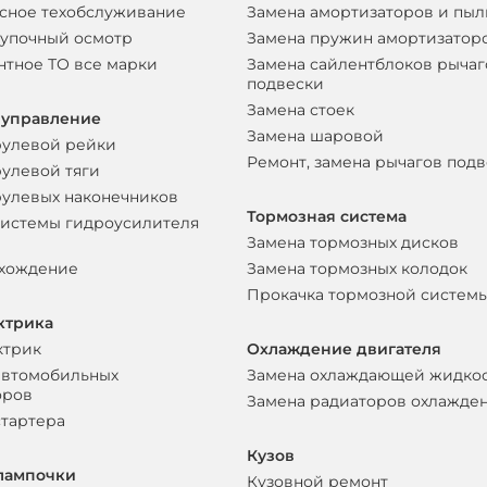
сное техобслуживание
Замена амортизаторов и пы
упочный осмотр
Замена пружин амортизатор
нтное ТО все марки
Замена сайлентблоков рычаг
подвески
Замена стоек
 управление
Замена шаровой
рулевой рейки
Ремонт, замена рычагов под
рулевой тяги
рулевых наконечников
Тормозная система
системы гидроусилителя
Замена тормозных дисков
схождение
Замена тормозных колодок
Прокачка тормозной систем
ктрика
ктрик
Охлаждение двигателя
автомобильных
Замена охлаждающей жидко
оров
Замена радиаторов охлажде
стартера
Кузов
лампочки
Кузовной ремонт