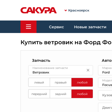
Красноярск
Сервис
Новые запчасти
Купить ветровик на Форд Фо
Запчасть
Авто
Наименование запчасти
Марка
Модел
левый
правый
любой
передний
задний
любой
Кузо
Двиг