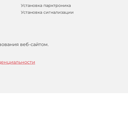
Установка парктроника
Установка сигнализации
зования веб-сайтом.
денциальности
тельским
соглашением
.
Понятно