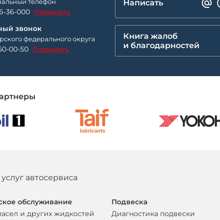
альный телефон
Написать
26-36-000
Позвонить
ный звонок
Книга жалоб
рского федерального округа
и благодарностей
50-00-50
Позвонить
артнеры
 услуг автосервиса
ское обслуживание
Подвеска
масел и других жидкостей
Диагностика подвески