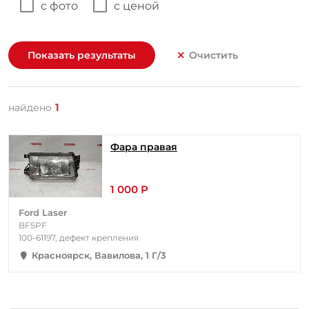
с фото
с ценой
Показать результаты
Очистить
1
найдено
Фара правая
1 000 Р
Ford Laser
BF5PF
100-61197, дефект крепления
Красноярск, Вавилова, 1 Г/3