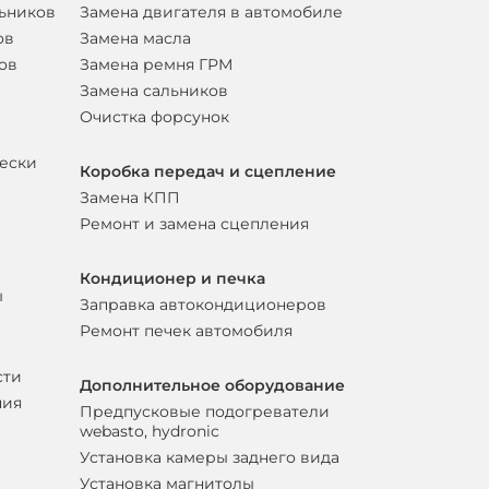
льников
Замена двигателя в автомобиле
ов
Замена масла
ов
Замена ремня ГРМ
Замена сальников
Очистка форсунок
вески
Коробка передач и сцепление
Замена КПП
Ремонт и замена сцепления
Кондиционер и печка
ы
Заправка автокондиционеров
Ремонт печек автомобиля
сти
Дополнительное оборудование
ния
Предпусковые подогреватели
webasto, hydronic
Установка камеры заднего вида
Установка магнитолы