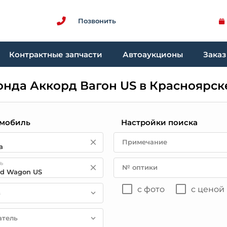
Позвонить
Контрактные запчасти
Автоаукционы
Заказ
онда Аккорд Вагон US в Красноярск
мобиль
Настройки поиска
Примечание
ь
№ оптики
с фото
с ценой
в
атель