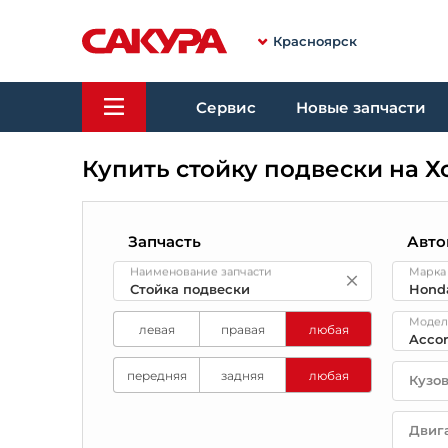
Красноярск
Сервис
Новые запчасти
Купить стойку подвески на Х
Запчасть
Авто
Наименование запчасти
Марка
Модел
левая
правая
любая
передняя
задняя
любая
Кузо
Двиг