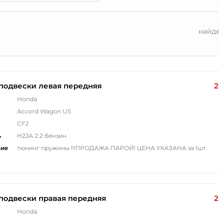
найд
подвески левая передняя
2
Honda
Accord Wagon US
CF2
ь
H22A 2.2 бензин
ние
тюнинг пружины !!!ПРОДАЖА ПАРОЙ! ЦЕНА УКАЗАНА за 1шт.
подвески правая передняя
2
Honda