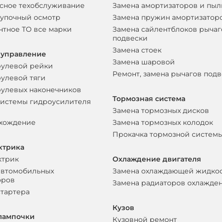
сное техобслуживание
Замена амортизаторов и пы
упочный осмотр
Замена пружин амортизатор
нтное ТО все марки
Замена сайлентблоков рычаг
подвески
Замена стоек
 управление
Замена шаровой
рулевой рейки
Ремонт, замена рычагов под
рулевой тяги
рулевых наконечников
Тормозная система
системы гидроусилителя
Замена тормозных дисков
схождение
Замена тормозных колодок
Прокачка тормозной систем
ктрика
ктрик
Охлаждение двигателя
автомобильных
Замена охлаждающей жидко
оров
Замена радиаторов охлажде
стартера
Кузов
лампочки
Кузовной ремонт