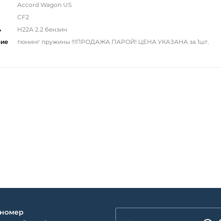
Accord Wagon US
CF2
ь
H22A 2.2 бензин
ние
тюнинг пружины !!!ПРОДАЖА ПАРОЙ! ЦЕНА УКАЗАНА за 1шт.
 номер