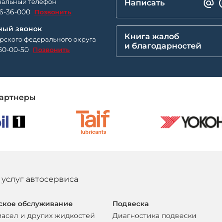
альный телефон
Написать
26-36-000
Позвонить
ный звонок
Книга жалоб
рского федерального округа
и благодарностей
50-00-50
Позвонить
артнеры
 услуг автосервиса
ское обслуживание
Подвеска
масел и других жидкостей
Диагностика подвески