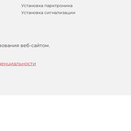
Установка парктроника
Установка сигнализации
зования веб-сайтом.
денциальности
тельским
соглашением
.
Понятно