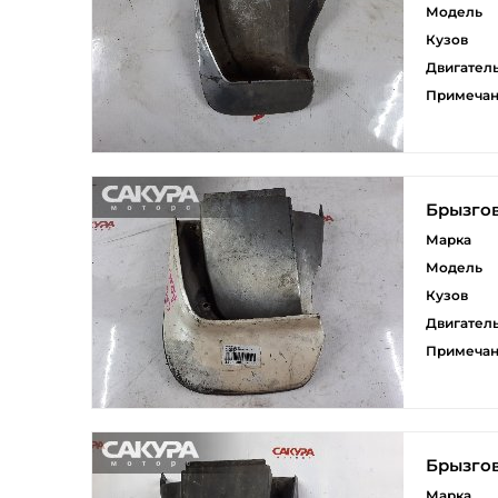
Модель
Кузов
Двигател
Примеча
Брызго
Марка
Модель
Кузов
Двигател
Примеча
Брызго
Марка