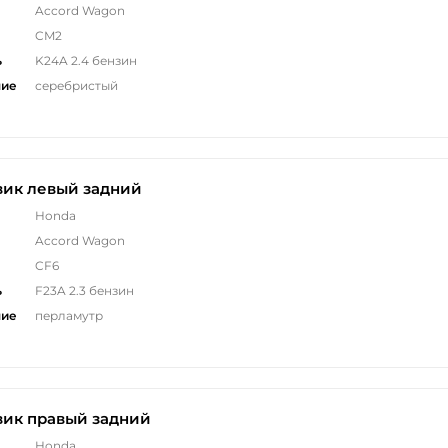
Accord Wagon
CM2
ь
K24A 2.4 бензин
ние
серебристый
вик левый задний
Honda
Accord Wagon
CF6
ь
F23A 2.3 бензин
ние
перламутр
вик правый задний
Honda