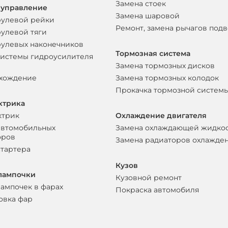
Замена стоек
 управление
Замена шаровой
рулевой рейки
Ремонт, замена рычагов под
рулевой тяги
рулевых наконечников
Тормозная система
системы гидроусилителя
Замена тормозных дисков
схождение
Замена тормозных колодок
Прокачка тормозной систем
ктрика
ктрик
Охлаждение двигателя
автомобильных
Замена охлаждающей жидко
оров
Замена радиаторов охлажде
стартера
Кузов
лампочки
Кузовной ремонт
лампочек в фарах
Покраска автомобиля
овка фар