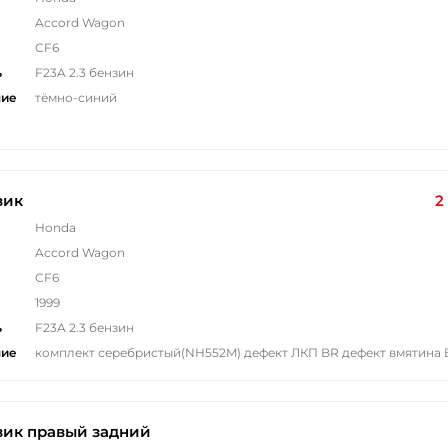
Accord Wagon
CF6
ь
F23A 2.3 бензин
ние
тёмно-синий
вик
2
Honda
Accord Wagon
CF6
1999
ь
F23A 2.3 бензин
ние
комплект серебристый(NH552M) дефект ЛКП BR дефект вмятина 
вик правый задний