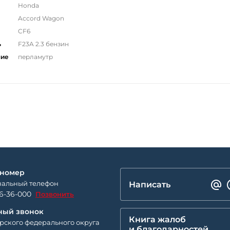
Honda
Accord Wagon
CF6
ь
F23A 2.3 бензин
ние
перламутр
 номер
альный телефон
Написать
26-36-000
Позвонить
ный звонок
Книга жалоб
рского федерального округа
и благодарностей