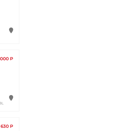
 000 Р
BL
630 Р