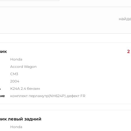
найд
вик
2
Honda
Accord Wagon
CM3
2004
ь
K24A 2.4 бензин
ние
комплект перламутр(NH624P) дефект FR
вик левый задний
Honda