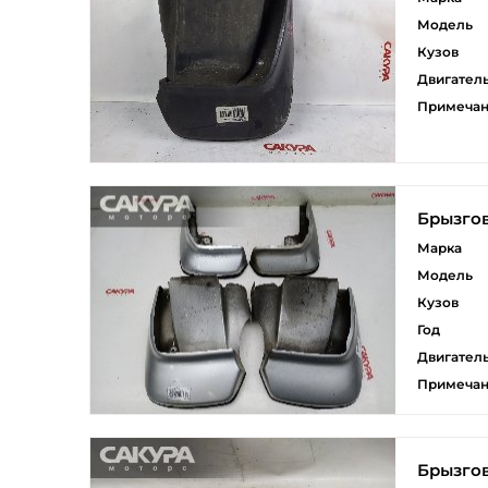
Модель
Кузов
Двигател
Примеча
Брызго
Марка
Модель
Кузов
Год
Двигател
Примеча
Брызго