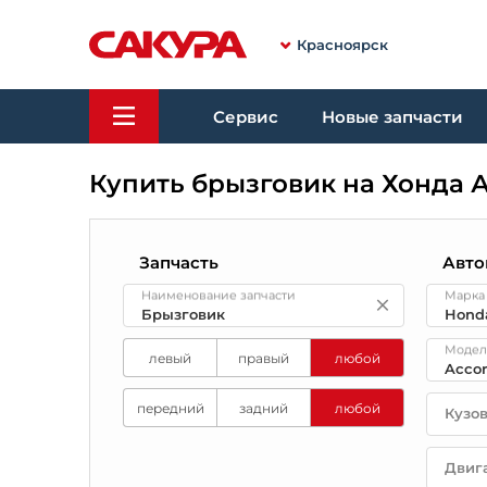
Красноярск
Сервис
Новые запчасти
Купить брызговик на Хонда 
Запчасть
Авто
Наименование запчасти
Марка
Модел
левый
правый
любой
передний
задний
любой
Кузо
Двиг