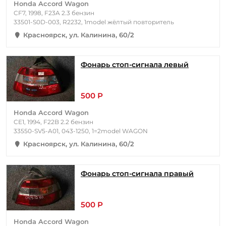
Honda Accord Wagon
CF7, 1998, F23A 2.3 бензин
33501-S0D-003, R2232, 1model жёлтый повторитель
Красноярск, ул. Калинина, 60/2
Фонарь стоп-сигнала левый
500 Р
Honda Accord Wagon
CE1, 1994, F22B 2.2 бензин
33550-SV5-A01, 043-1250, 1=2model WAGON
Красноярск, ул. Калинина, 60/2
Фонарь стоп-сигнала правый
500 Р
Honda Accord Wagon