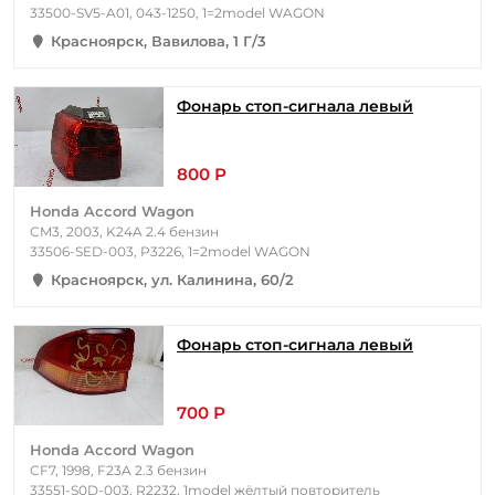
33500-SV5-A01, 043-1250, 1=2model WAGON
Красноярск, Вавилова, 1 Г/3
Фонарь стоп-сигнала левый
800 Р
Honda Accord Wagon
CM3, 2003, K24A 2.4 бензин
33506-SED-003, P3226, 1=2model WAGON
Красноярск, ул. Калинина, 60/2
Фонарь стоп-сигнала левый
700 Р
Honda Accord Wagon
CF7, 1998, F23A 2.3 бензин
33551-S0D-003, R2232, 1model жёлтый повторитель