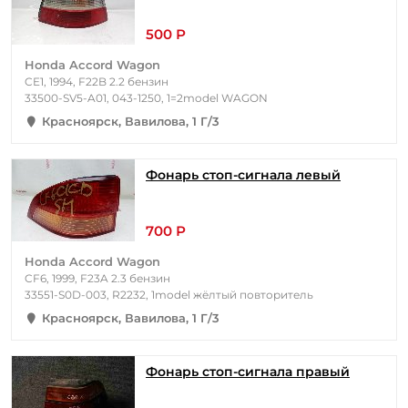
500 Р
Honda Accord Wagon
CE1, 1994, F22B 2.2 бензин
33500-SV5-A01, 043-1250, 1=2model WAGON
Красноярск, Вавилова, 1 Г/3
Фонарь стоп-сигнала левый
700 Р
Honda Accord Wagon
CF6, 1999, F23A 2.3 бензин
33551-S0D-003, R2232, 1model жёлтый повторитель
Красноярск, Вавилова, 1 Г/3
Фонарь стоп-сигнала правый