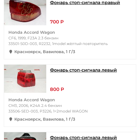
Фонарь стоп-сигнала правый
700 Р
Honda Accord Wagon
CF6, 1999, F23A 2.3 бензин
33501-S0D-003, R2232, 1model жёлтый повторитель
Красноярск, Вавилова, 1 Г/3
Фонарь стоп-сигнала левый
800 Р
Honda Accord Wagon
CM3, 2006, K24A 2.4 бензин
33506-SED-003, P3226, 1=2model WAGON
Красноярск, Вавилова, 1 Г/3
Фонарь стоп-сигнала левый