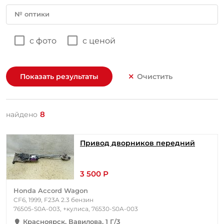
№ оптики
с фото
с ценой
Показать результаты
Очистить
8
найдено
Привод дворников передний
3 500 Р
Honda Accord Wagon
CF6, 1999, F23A 2.3 бензин
76505-S0A-003, +кулиса, 76530-S0A-003
Красноярск, Вавилова, 1 Г/3