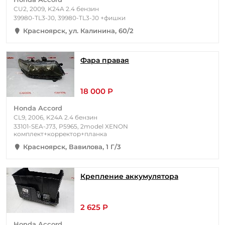
CU2, 2009, K24A 2.4 бензин
39980-TL3-J0, 39980-TL3-J0 +фишки
Красноярск, ул. Калинина, 60/2
Фара правая
18 000 Р
Honda Accord
CL9, 2006, K24A 2.4 бензин
33101-SEA-J73, P5965, 2model XENON
комплект+корректор+планка
Красноярск, Вавилова, 1 Г/3
Крепление аккумулятора
2 625 Р
Honda Accord