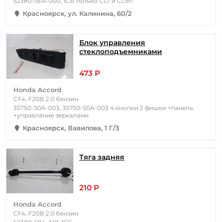
52380-SEA-000, 1СБ только CL7 и CL9!!!
Красноярск, ул. Калинина, 60/2
Блок управления
стеклоподъемниками
473 Р
Honda Accord
CF4, F20B 2.0 бензин
35750-S0A-003, 35750-S0A-003 4 кнопки 2 фишки +панель
+управление зеркалами
Красноярск, Вавилова, 1 Г/3
Тяга задняя
210 Р
Honda Accord
CF4, F20B 2.0 бензин