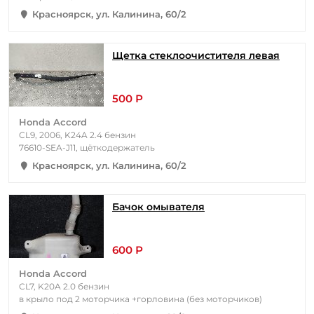
Красноярск, ул. Калинина, 60/2
Щетка стеклоочистителя левая
500 Р
Honda Accord
CL9, 2006, K24A 2.4 бензин
76610-SEA-J11, щёткодержатель
Красноярск, ул. Калинина, 60/2
Бачок омывателя
600 Р
Honda Accord
CL7, K20A 2.0 бензин
в крыло под 2 моторчика +горловина (без моторчиков)