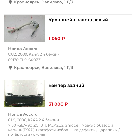
Красноярск, Вавилова, 1 Г/3
Кронштейн капота левый
1 050 Р
Honda Accord
CU2, 2009, K24A 2.4 бензин
60170-TL0-G00ZZ
Красноярск, Вавилова, 1 Г/3
Бампер задний
31 000 Р
Honda Accord
CL9, 2006, K24A 2.4 бензин
71501-SEA-901ZC, U1U1A2A2G2, 2model Type-S с обвесом
чёрный(B92P) +катафоты небольшие дефекты / царапины /
потёртости / сколы