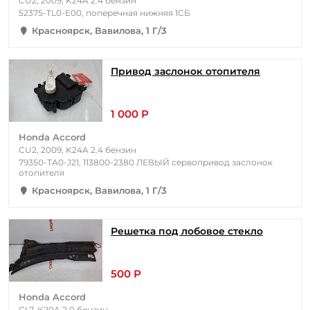
CU2, 2009, K24A 2.4 бензин
52375-TL0-E00, поперечная нижняя 1СБ
Красноярск, Вавилова, 1 Г/3
Привод заслонок отопителя
1 000 Р
Honda Accord
CU2, 2009, K24A 2.4 бензин
79350-TA0-J21, 113800-2380 ЛЕВЫЙ сервопривод заслонок
отопителя
Красноярск, Вавилова, 1 Г/3
Решетка под лобовое стекло
500 Р
Honda Accord
CL7, K20A 2.0 бензин