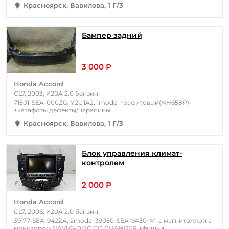
Красноярск, Вавилова, 1 Г/3
Бампер задний
3 000 Р
Honda Accord
CL7, 2003, K20A 2.0 бензин
71501-SEA-000ZG, Y2U1A2, 1model графитовый(NH658P)
+катафоты дефекты/царапины
Красноярск, Вавилова, 1 Г/3
Блок управления климат-
контролем
2 000 Р
Honda Accord
CL7, 2006, K20A 2.0 бензин
39177-SEA-942ZA, 2model 39050-SEA-9430-M1 с магнитоллой с
монитором NAVI/6-DISC CD CHANGER +фишки