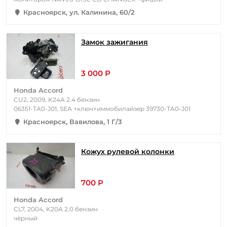
Красноярск, ул. Калинина, 60/2
Замок зажигания
3 000 Р
Honda Accord
CU2, 2009, K24A 2.4 бензин
06351-TA0-J01, SEA +ключ+иммобилайзер 39730-TA0-J01
Красноярск, Вавилова, 1 Г/3
Кожух рулевой колонки
700 Р
Honda Accord
CL7, 2004, K20A 2.0 бензин
чёрный