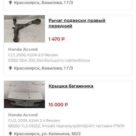
Красноярск, Вавилова, 1 Г/3
Рычаг подвески правый
передний
1 470 Р
Honda Accord
CL7, 2006, K20A 2.0 бензин
51350-SEA-J00, без большого сайленблока
Красноярск, Вавилова, 1 Г/3
Крышка багажника
15 000 Р
Honda Accord
CU2, 2009, K24A 2.4 бензин
68500-TL2-010ZZ, 1model перламутр(NH624P) +вставки P7479
Красноярск, ул. Калинина, 60/2