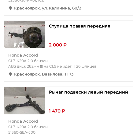
52380-S84-A01, 1СБ.
Красноярск, ул. Калинина, 60/2
Ступица правая передняя
2 000 Р
Honda Accord
CL7, K20A 2.0 бензин
ABS диск 282мм !!! на CL9 не идёт !!! 26 шлицев
Красноярск, Вавилова, 1 Г/3
Рычаг подвески левый передний
1 470 Р
Honda Accord
CL7, K20A 2.0 бензин
51360-SEA-J00