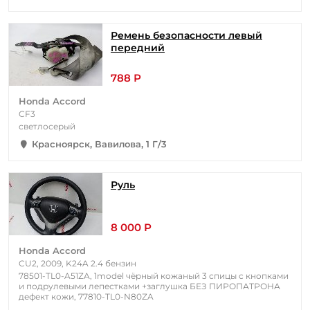
Ремень безопасности левый
передний
788 Р
Honda Accord
CF3
светлосерый
Красноярск, Вавилова, 1 Г/3
Руль
8 000 Р
Honda Accord
CU2, 2009, K24A 2.4 бензин
78501-TL0-A51ZA, 1model чёрный кожаный 3 спицы с кнопками
и подрулевыми лепестками +заглушка БЕЗ ПИРОПАТРОНА
дефект кожи, 77810-TL0-N80ZA