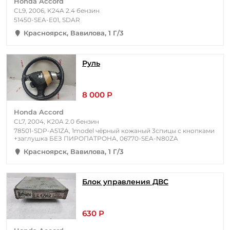
Honda Accord
CL9, 2006, K24A 2.4 бензин
51450-SEA-E01, SDAR
Красноярск, Вавилова, 1 Г/3
Руль
8 000 Р
Honda Accord
CL7, 2004, K20A 2.0 бензин
78501-SDP-A51ZA, 1model чёрный кожаный 3спицы с кнопками
+заглушка БЕЗ ПИРОПАТРОНА, 06770-SEA-N80ZA
Красноярск, Вавилова, 1 Г/3
Блок управления ДВС
630 Р