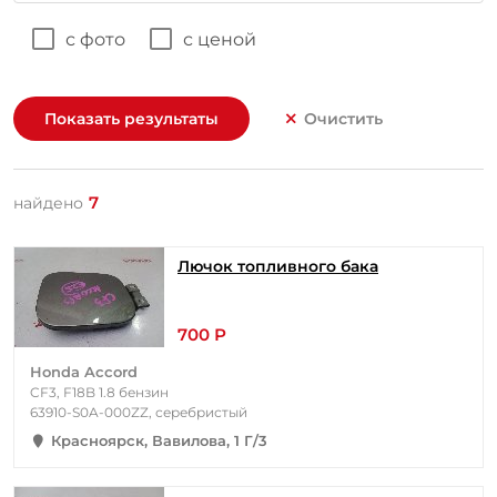
с фото
с ценой
Показать результаты
Очистить
7
найдено
Лючок топливного бака
700 Р
Honda Accord
CF3, F18B 1.8 бензин
63910-S0A-000ZZ, серебристый
Красноярск, Вавилова, 1 Г/3