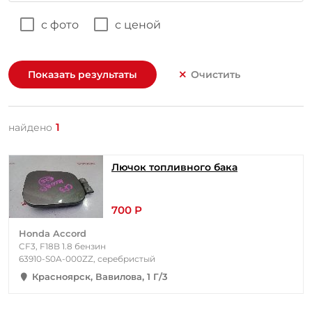
с фото
с ценой
Показать результаты
Очистить
1
найдено
Лючок топливного бака
700 Р
Honda Accord
CF3, F18B 1.8 бензин
63910-S0A-000ZZ, серебристый
Красноярск, Вавилова, 1 Г/3