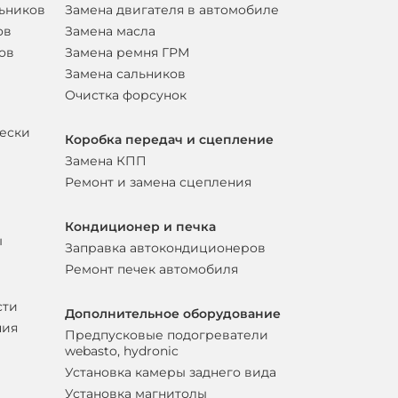
льников
Замена двигателя в автомобиле
ов
Замена масла
ов
Замена ремня ГРМ
Замена сальников
Очистка форсунок
вески
Коробка передач и сцепление
Замена КПП
Ремонт и замена сцепления
Кондиционер и печка
ы
Заправка автокондиционеров
Ремонт печек автомобиля
сти
Дополнительное оборудование
ния
Предпусковые подогреватели
webasto, hydronic
Установка камеры заднего вида
Установка магнитолы