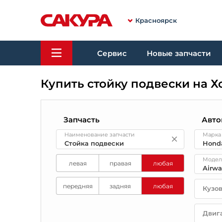
Красноярск
Сервис
Новые запчасти
Купить стойку подвески на 
Запчасть
Авто
Наименование запчасти
Марка
Модел
левая
правая
любая
передняя
задняя
любая
Кузо
Двиг