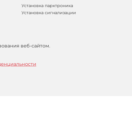
Установка парктроника
Установка сигнализации
зования веб-сайтом.
денциальности
тельским
соглашением
.
Понятно