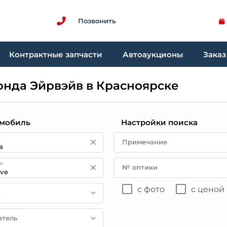
Позвонить
Контрактные запчасти
Автоаукционы
Заказ
Хонда Эйрвэйв в Красноярске
мобиль
Настройки поиска
Примечание
ь
№ оптики
с фото
с ценой
в
атель