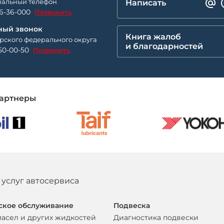
альный телефон
Написать
26-36-000
Позвонить
ный звонок
Книга жалоб
рского федерального округа
и благодарностей
50-00-50
Позвонить
артнеры
 услуг автосервиса
ское обслуживание
Подвеска
масел и других жидкостей
Диагностика подвески