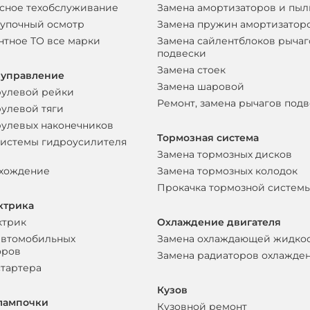
сное техобслуживание
Замена амортизаторов и пы
упочный осмотр
Замена пружин амортизатор
нтное ТО все марки
Замена сайлентблоков рычаг
подвески
Замена стоек
 управление
Замена шаровой
рулевой рейки
Ремонт, замена рычагов под
рулевой тяги
рулевых наконечников
Тормозная система
системы гидроусилителя
Замена тормозных дисков
схождение
Замена тормозных колодок
Прокачка тормозной систем
ктрика
ктрик
Охлаждение двигателя
автомобильных
Замена охлаждающей жидко
оров
Замена радиаторов охлажде
стартера
Кузов
лампочки
Кузовной ремонт