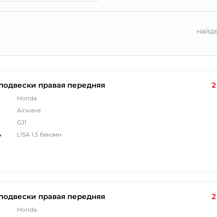
найд
подвески правая передняя
2
Honda
Airwave
GJ1
ь
L15A 1.5 бензин
подвески правая передняя
2
Honda