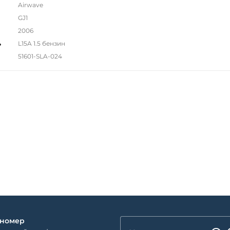
Airwave
GJ1
2006
ь
L15A 1.5 бензин
51601-SLA-024
 номер