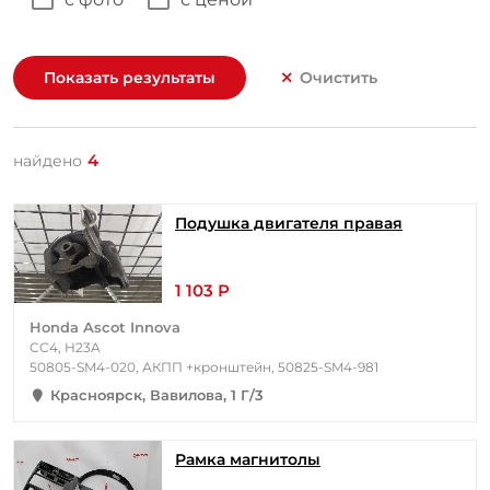
Показать результаты
Очистить
4
найдено
Подушка двигателя правая
1 103 Р
Honda Ascot Innova
CC4, H23A
50805-SM4-020, АКПП +кронштейн, 50825-SM4-981
Красноярск, Вавилова, 1 Г/3
Рамка магнитолы