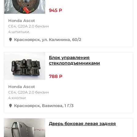
945 Р
Honda Ascot
CE4, G20A 2.0 бензин
4 шпильки.
Красноярск, ул. Калинина, 60/2
Блок управления
стеклоподъемниками
788 Р
Honda Ascot
CE4, G20A 2.0 бензин
4 кнопки
Красноярск, Вавилова, 1 Г/3
Дверь боковая левая задняя