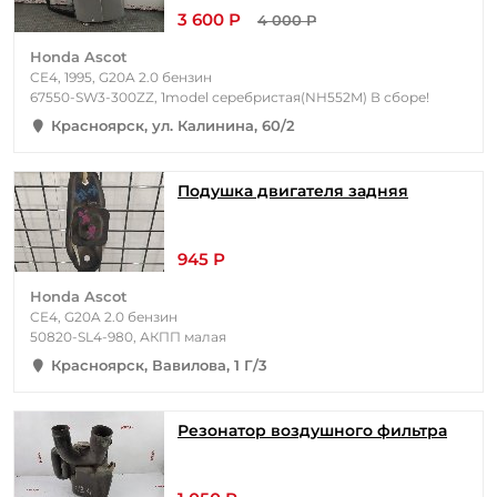
3 600 Р
4 000 Р
Honda Ascot
CE4, 1995, G20A 2.0 бензин
67550-SW3-300ZZ, 1model серебристая(NH552M) В сборе!
Красноярск, ул. Калинина, 60/2
Подушка двигателя задняя
945 Р
Honda Ascot
CE4, G20A 2.0 бензин
50820-SL4-980, АКПП малая
Красноярск, Вавилова, 1 Г/3
Резонатор воздушного фильтра