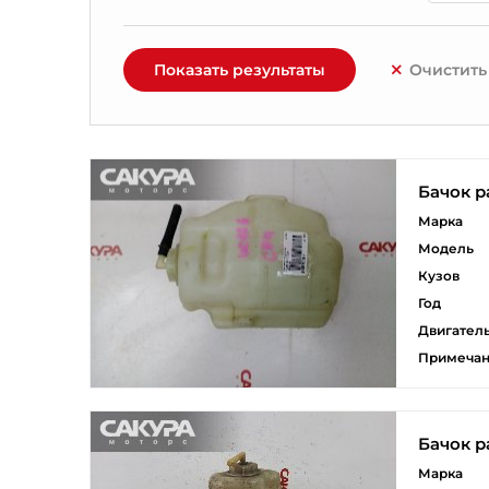
Показать результаты
Очистить
Бачок 
Марка
Модель
Кузов
Год
Двигател
Примеча
Бачок 
Марка