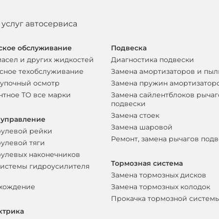
 услуг автосервиса
ское обслуживание
Подвеска
масел и других жидкостей
Диагностика подвески
сное техобслуживание
Замена амортизаторов и пы
упочный осмотр
Замена пружин амортизатор
нтное ТО все марки
Замена сайлентблоков рычаг
подвески
Замена стоек
 управление
Замена шаровой
рулевой рейки
Ремонт, замена рычагов под
рулевой тяги
рулевых наконечников
Тормозная система
системы гидроусилителя
Замена тормозных дисков
схождение
Замена тормозных колодок
Прокачка тормозной систем
ктрика