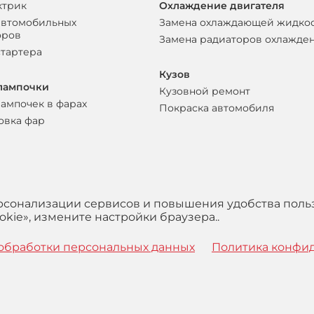
ктрик
Охлаждение двигателя
автомобильных
Замена охлаждающей жидко
оров
Замена радиаторов охлажде
стартера
Кузов
лампочки
Кузовной ремонт
лампочек в фарах
Покраска автомобиля
овка фар
ерсонализации сервисов и повышения удобства поль
kie», измените настройки браузера..
обработки персональных данных
Политика конфи