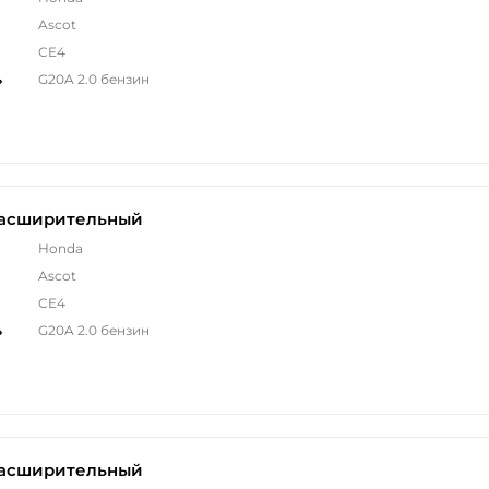
Ascot
CE4
ь
G20A 2.0 бензин
расширительный
Honda
Ascot
CE4
ь
G20A 2.0 бензин
расширительный