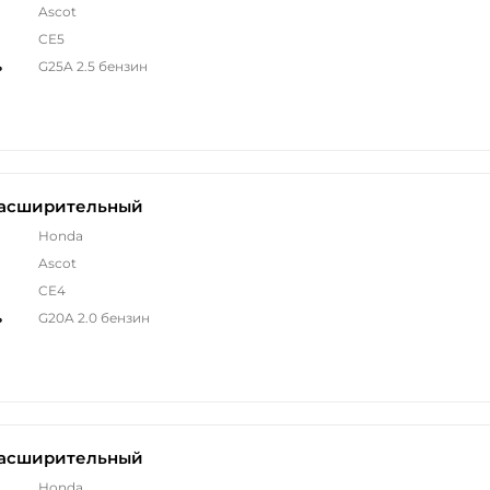
Ascot
CE5
ь
G25A 2.5 бензин
расширительный
Honda
Ascot
CE4
ь
G20A 2.0 бензин
расширительный
Honda