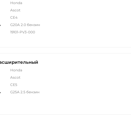
Honda
Ascot
CE4
ь
G20A 2.0 бензин
19101-PV3-000
расширительный
Honda
Ascot
CE5
ь
G25A 2.5 бензин