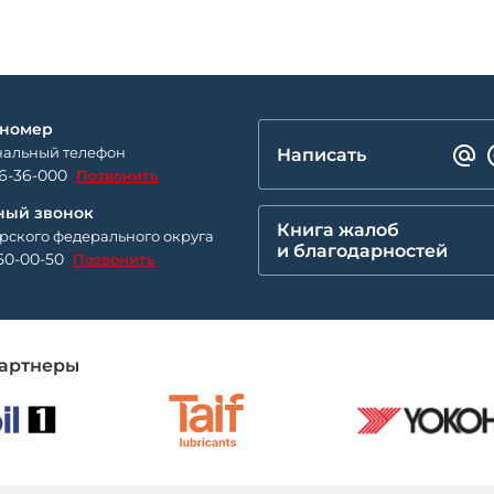
 номер
альный телефон
Написать
26-36-000
Позвонить
ный звонок
Книга жалоб
рского федерального округа
и благодарностей
50-00-50
Позвонить
артнеры