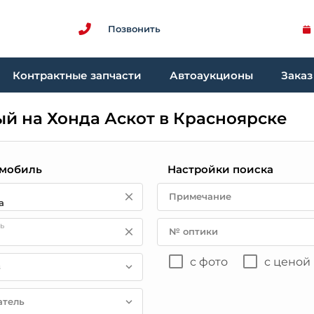
Позвонить
Контрактные запчасти
Автоаукционы
Заказ
й на Хонда Аскот в Красноярске
мобиль
Настройки поиска
Примечание
ь
№ оптики
с фото
с ценой
в
атель