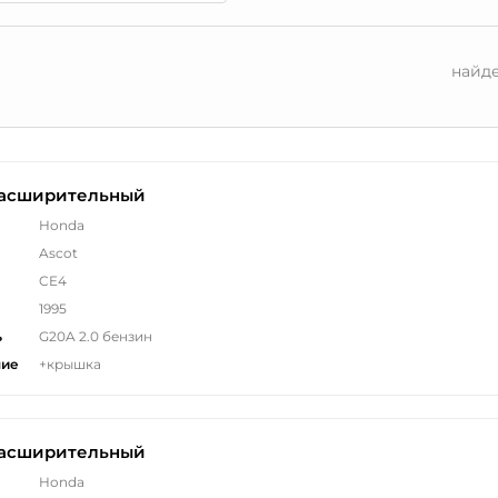
найд
расширительный
Honda
Ascot
CE4
1995
ь
G20A 2.0 бензин
ние
+крышка
расширительный
Honda