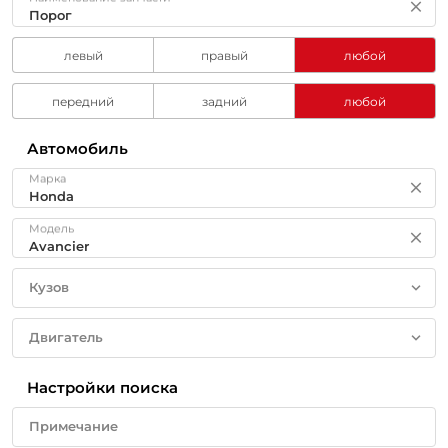
левый
правый
любой
передний
задний
любой
Автомобиль
Марка
Модель
Кузов
Двигатель
Настройки поиска
Примечание