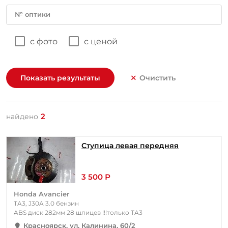
№ оптики
с фото
с ценой
Показать результаты
Очистить
2
найдено
Ступица левая передняя
3 500 Р
Honda Avancier
TA3, J30A 3.0 бензин
ABS диск 282мм 28 шлицев !!!только TA3
Красноярск, ул. Калинина, 60/2