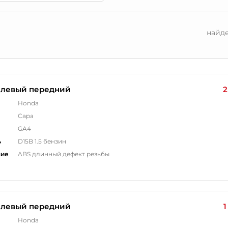
найд
 левый передний
2
Honda
Capa
GA4
ь
D15B 1.5 бензин
ние
ABS длинный дефект резьбы
 левый передний
1
Honda