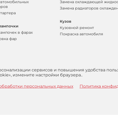
автомобильных
Замена охлаждающей жидко
оров
Замена радиаторов охлажде
стартера
Кузов
лампочки
Кузовной ремонт
лампочек в фарах
Покраска автомобиля
овка фар
ерсонализации сервисов и повышения удобства поль
kie», измените настройки браузера..
обработки персональных данных
Политика конфи