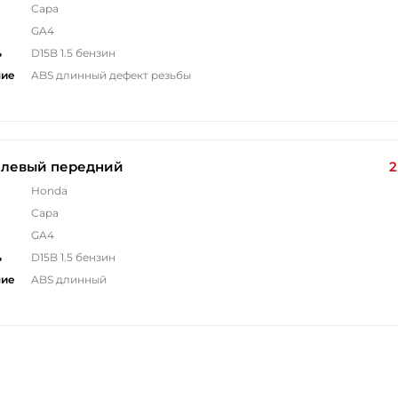
Capa
GA4
ь
D15B 1.5 бензин
ние
ABS длинный дефект резьбы
 левый передний
2
Honda
Capa
GA4
ь
D15B 1.5 бензин
ние
ABS длинный