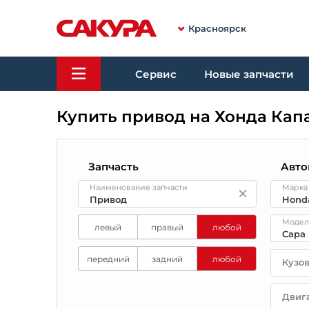
Красноярск
Сервис
Новые запчасти
Купить привод на Хонда Кап
Запчасть
Авто
Наименование запчасти
Марка
Модел
левый
правый
любой
передний
задний
любой
Кузо
Двиг