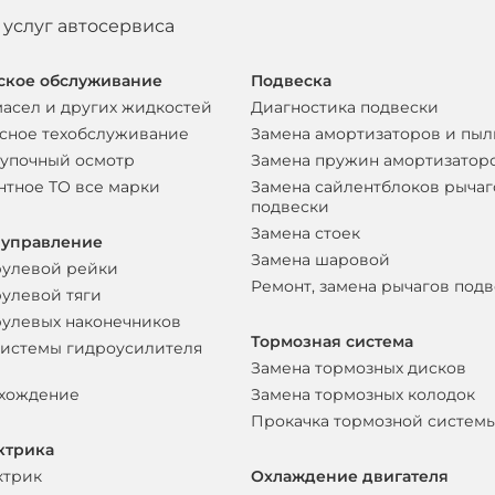
 услуг автосервиса
ское обслуживание
Подвеска
масел и других жидкостей
Диагностика подвески
сное техобслуживание
Замена амортизаторов и пы
упочный осмотр
Замена пружин амортизатор
нтное ТО все марки
Замена сайлентблоков рычаг
подвески
Замена стоек
 управление
Замена шаровой
рулевой рейки
Ремонт, замена рычагов под
рулевой тяги
рулевых наконечников
Тормозная система
системы гидроусилителя
Замена тормозных дисков
схождение
Замена тормозных колодок
Прокачка тормозной систем
ктрика
ктрик
Охлаждение двигателя