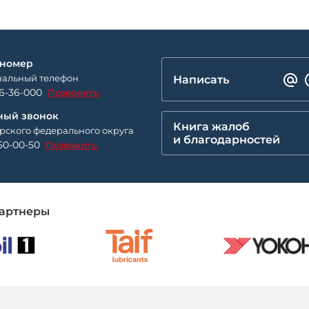
 номер
альный телефон
Написать
26-36-000
Позвонить
ный звонок
Книга жалоб
рского федерального округа
и благодарностей
50-00-50
Позвонить
артнеры