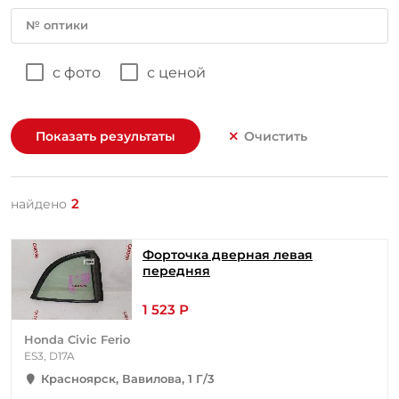
№ оптики
с фото
с ценой
Показать результаты
Очистить
2
найдено
Форточка дверная левая
передняя
1 523 Р
Honda Civic Ferio
ES3, D17A
Красноярск, Вавилова, 1 Г/3