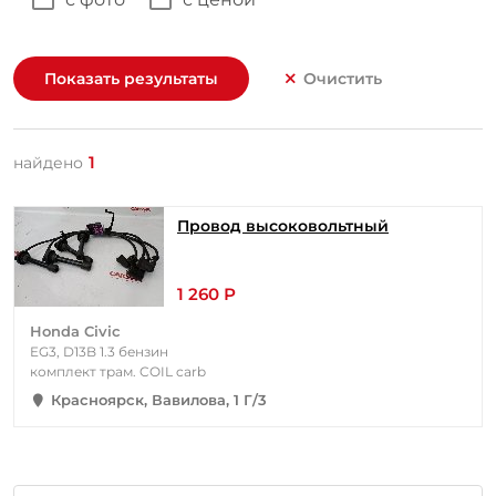
Показать результаты
Очистить
1
найдено
Провод высоковольтный
1 260 Р
Honda Civic
EG3, D13B 1.3 бензин
комплект трам. COIL carb
Красноярск, Вавилова, 1 Г/3