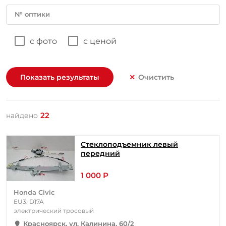
№ оптики
с фото
с ценой
Показать результаты
Очистить
22
найдено
Стеклоподъемник левый
передний
1 000 Р
Honda Civic
EU3, D17A
электрический тросовый
Красноярск, ул. Калинина, 60/2