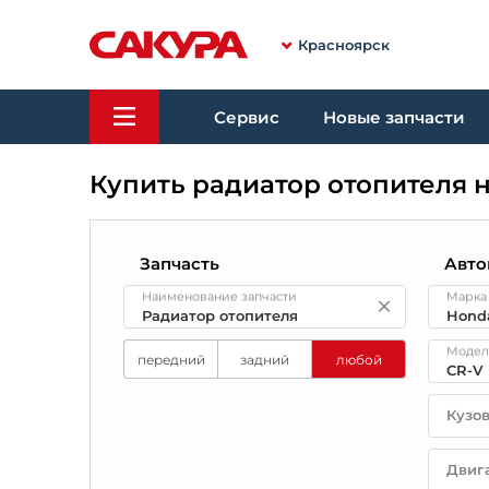
Красноярск
Сервис
Новые запчасти
Купить радиатор отопителя 
Запчасть
Авто
Наименование запчасти
Марка
Модел
передний
задний
любой
Кузо
Двиг