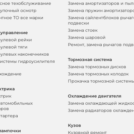
сное техобслуживание
Замена амортизаторов и пы
упочный осмотр
Замена пружин амортизатор
нтное ТО все марки
Замена сайлентблоков рычаг
подвески
Замена стоек
 управление
Замена шаровой
рулевой рейки
Ремонт, замена рычагов под
рулевой тяги
рулевых наконечников
Тормозная система
системы гидроусилителя
Замена тормозных дисков
схождение
Замена тормозных колодок
Прокачка тормозной систем
ктрика
ктрик
Охлаждение двигателя
автомобильных
Замена охлаждающей жидко
оров
Замена радиаторов охлажде
стартера
Кузов
лампочки
Кузовной ремонт