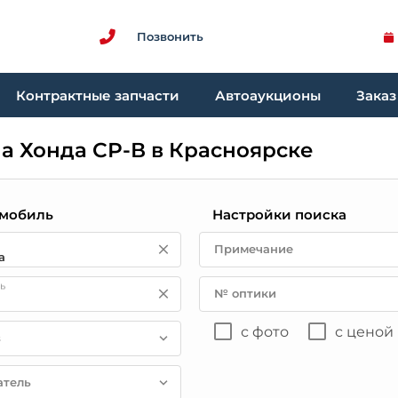
Позвонить
Контрактные запчасти
Автоаукционы
Заказ
на Хонда СР-В в Красноярске
мобиль
Настройки поиска
Примечание
ь
№ оптики
с фото
с ценой
в
атель