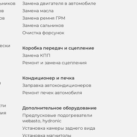
льников
Замена двигателя в автомобиле
ов
Замена масла
ов
Замена ремня ГРМ
Замена сальников
Очистка форсунок
вески
Коробка передач и сцепление
Замена КПП
Ремонт и замена сцепления
Кондиционер и печка
ы
Заправка автокондиционеров
Ремонт печек автомобиля
сти
Дополнительное оборудование
ния
Предпусковые подогреватели
webasto, hydronic
Установка камеры заднего вида
Установка магнитолы