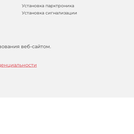
Установка парктроника
Установка сигнализации
зования веб-сайтом.
денциальности
тельским
соглашением
.
Понятно