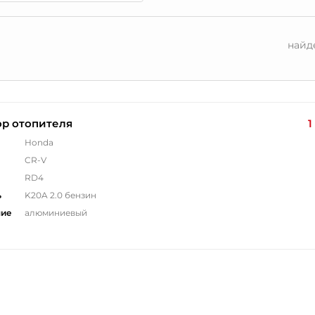
найд
ор отопителя
1
Honda
CR-V
RD4
ь
K20A 2.0 бензин
ние
алюминиевый