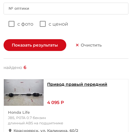
№ оптики
с фото
с ценой
Показать результаты
Очистить
6
найдено
Привод правый передний
4 095 Р
Honda Life
JB5, P07A 0.7 бензин
длинный ABS на подшипнике
Красноярск, ул. Калинина, 60/2