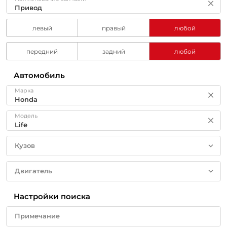
левый
правый
любой
передний
задний
любой
Автомобиль
Марка
Модель
Кузов
Двигатель
Настройки поиска
Примечание