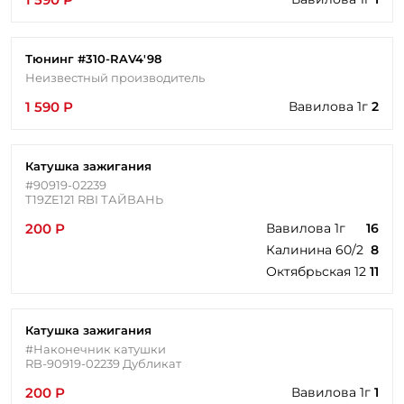
Тюнинг #310-RAV4'98
Неизвестный производитель
1 590 Р
Вавилова 1г
2
Катушка зажигания
#90919-02239
T19ZE121 RBI ТАЙВАНЬ
200 Р
Вавилова 1г
16
Калинина 60/2
8
Октябрьская 12
11
Катушка зажигания
#Наконечник катушки
RB-90919-02239 Дубликат
200 Р
Вавилова 1г
1