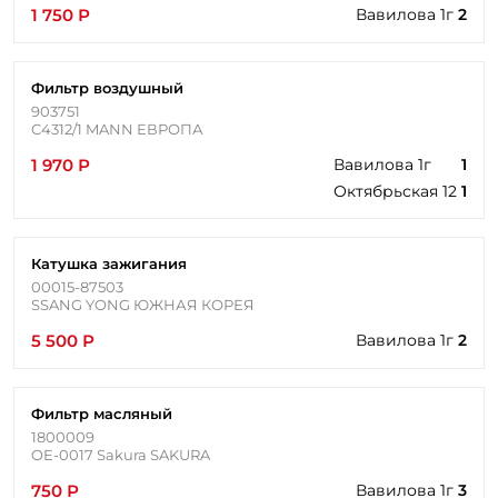
1 750 Р
Вавилова 1г
2
Фильтр воздушный
903751
C4312/1 MANN ЕВРОПА
1 970 Р
Вавилова 1г
1
Октябрьская 12
1
Катушка зажигания
00015-87503
SSANG YONG ЮЖНАЯ КОРЕЯ
5 500 Р
Вавилова 1г
2
Фильтр масляный
1800009
OE-0017 Sakura SAKURA
750 Р
Вавилова 1г
3