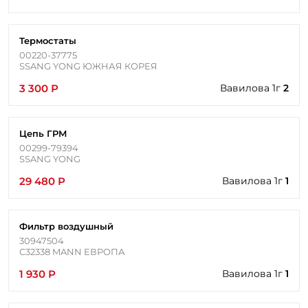
Термостаты
00220-37775
SSANG YONG ЮЖНАЯ КОРЕЯ
3 300 Р
Вавилова 1г
2
Цепь ГРМ
00299-79394
SSANG YONG
29 480 Р
Вавилова 1г
1
Фильтр воздушный
30947504
C32338 MANN ЕВРОПА
1 930 Р
Вавилова 1г
1