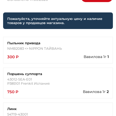
Пожалуйста, уточняйте актуальную цену и наличие
товаров у продавцов магазина.
Пыльник привода
NMB2083 <> NIPPON ТАЙВАНЬ
300 Р
Вавилова 1г
1
Поршень суппорта
43012-SEA-E01
P385101 Frenkit Испания
750 Р
Вавилова 1г
2
Линк
54719-43001