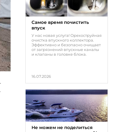
Самое время почистить
впуск
У нас новая услуга! Орехоструйная
очистка впускного коллектора.
Эффективно и безопасно очищает
от загрязнений впускные каналы
и клапаны в головке блока.
16.07.2026
-
.
Не можем не поделиться