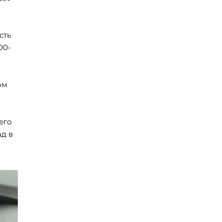
сть
00-
ом
его
ад в