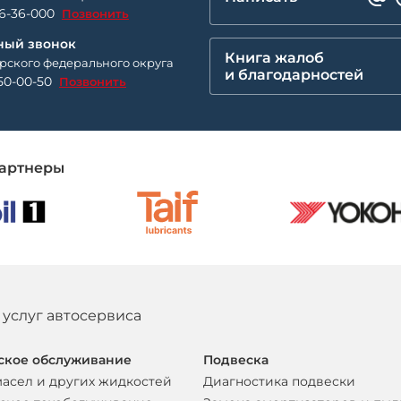
26-36-000
Позвонить
ный звонок
Книга жалоб
рского федерального округа
и благодарностей
50-00-50
Позвонить
артнеры
 услуг автосервиса
ское обслуживание
Подвеска
масел и других жидкостей
Диагностика подвески