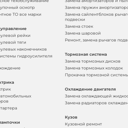
сное техобслуживание
Замена амортизаторов и пы
упочный осмотр
Замена пружин амортизатор
нтное ТО все марки
Замена сайлентблоков рычаг
подвески
Замена стоек
 управление
Замена шаровой
рулевой рейки
Ремонт, замена рычагов под
рулевой тяги
рулевых наконечников
Тормозная система
системы гидроусилителя
Замена тормозных дисков
схождение
Замена тормозных колодок
Прокачка тормозной систем
ктрика
ктрик
Охлаждение двигателя
автомобильных
Замена охлаждающей жидко
оров
Замена радиаторов охлажде
стартера
Кузов
лампочки
Кузовной ремонт