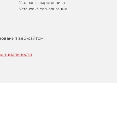
Установка парктроника
Установка сигнализации
зования веб-сайтом.
денциальности
тельским
соглашением
.
Понятно