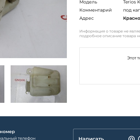
Модель
Terios 
Комментарий
под ка
Адрес
Красн
Информация о товаре не являе
подробное описание товара н
Этот 
 номер
альный телефон
Написать