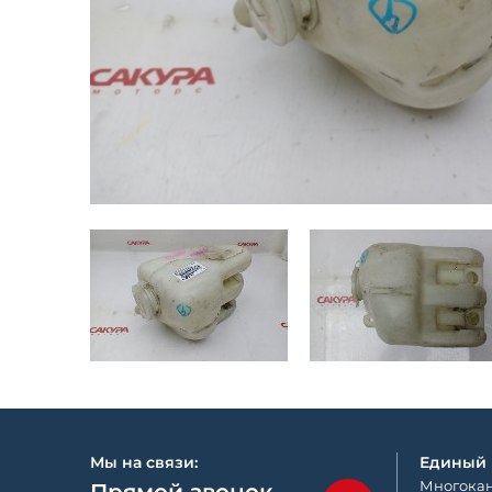
Мы на связи:
Единый
Многокан