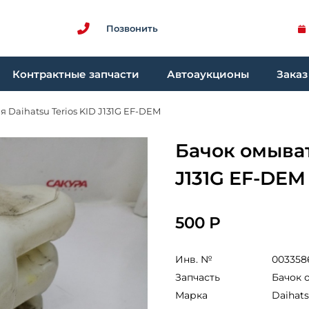
Позвонить
Контрактные запчасти
Автоаукционы
Заказ
 Daihatsu Terios KID J131G EF-DEM
Бачок омыват
J131G EF-DEM
500 Р
Инв. №
003358
Запчасть
Бачок 
Марка
Daihat