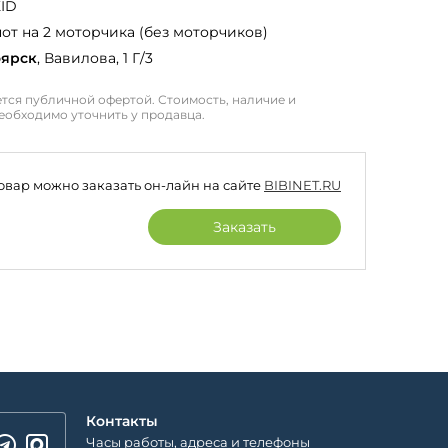
KID
пот на 2 моторчика (без моторчиков)
оярск
, Вавилова, 1 Г/3
тся публичной офертой. Стоимость, наличие и
еобходимо уточнить у продавца.
товар можно заказать он-лайн на сайте
BIBINET.RU
Заказать
Контакты
Часы работы, адреса и телефоны