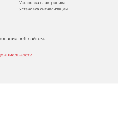
Установка парктроника
Установка сигнализации
зования веб-сайтом.
денциальности
тельским
соглашением
.
Понятно