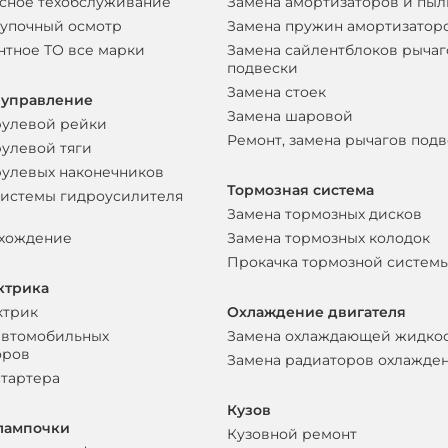
сное техобслуживание
Замена амортизаторов и пы
упочный осмотр
Замена пружин амортизатор
нтное ТО все марки
Замена сайлентблоков рычаг
подвески
Замена стоек
 управление
Замена шаровой
рулевой рейки
Ремонт, замена рычагов под
рулевой тяги
рулевых наконечников
Тормозная система
системы гидроусилителя
Замена тормозных дисков
схождение
Замена тормозных колодок
Прокачка тормозной систем
ктрика
ктрик
Охлаждение двигателя
автомобильных
Замена охлаждающей жидко
оров
Замена радиаторов охлажде
стартера
Кузов
лампочки
Кузовной ремонт