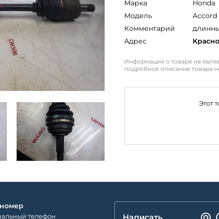
Марка
Honda
Модель
Accord
Комментарий
длинн
Адрес
Красн
Информация о товаре не являе
подробное описание товара н
Этот 
 номер
альный телефон
Написать