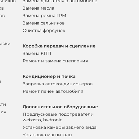
льников
Замена двигателя в автомобиле
ов
Замена масла
ов
Замена ремня ГРМ
Замена сальников
Очистка форсунок
вески
Коробка передач и сцепление
Замена КПП
Ремонт и замена сцепления
Кондиционер и печка
ы
Заправка автокондиционеров
Ремонт печек автомобиля
сти
Дополнительное оборудование
ния
Предпусковые подогреватели
webasto, hydronic
Установка камеры заднего вида
Установка магнитолы