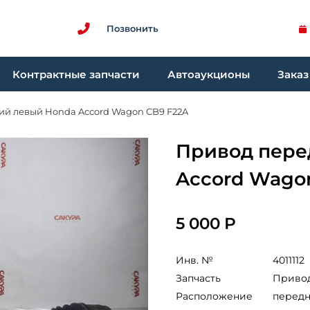
Позвонить
Контрактные запчасти
Автоаукционы
Заказ
й левый Honda Accord Wagon CB9 F22A
Привод пере
Accord Wago
5 000 Р
Инв. №
4011112
Запчасть
Приво
Расположение
перед