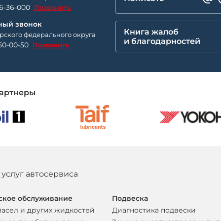
26-36-000
Позвонить
ный звонок
Книга жалоб
рского федерального округа
и благодарностей
50-00-50
Позвонить
артнеры
 услуг автосервиса
ское обслуживание
Подвеска
масел и других жидкостей
Диагностика подвески