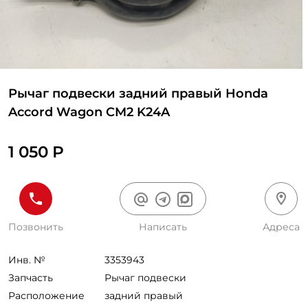
Рычаг подвески задний правый Honda
Accord Wagon CM2 K24A
1 050 Р
Позвонить
Написать
Адреса
Инв. №
3353943
Запчасть
Рычаг подвески
Расположение
задний правый