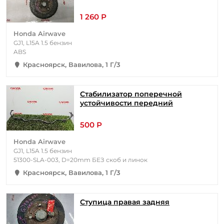
1 260 Р
Honda Airwave
GJ1, L15A 1.5 бензин
ABS
Красноярск, Вавилова, 1 Г/3
Стабилизатор поперечной
устойчивости передний
500 Р
Honda Airwave
GJ1, L15A 1.5 бензин
51300-SLA-003, D=20mm БЕЗ скоб и линок
Красноярск, Вавилова, 1 Г/3
Ступица правая задняя