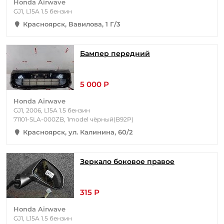
Honda Airwave
GJ1, L15A 1.5 бензин
Красноярск, Вавилова, 1 Г/3
Бампер передний
5 000 Р
Honda Airwave
GJ1, 2006, L15A 1.5 бензин
71101-SLA-000ZB, 1model чёрный(B92P)
Красноярск, ул. Калинина, 60/2
Зеркало боковое правое
315 Р
Honda Airwave
GJ1, L15A 1.5 бензин