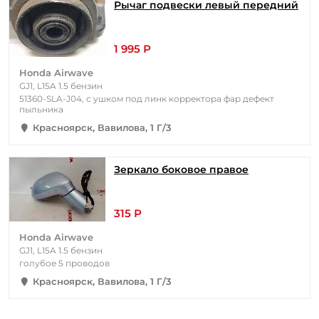
Рычаг подвески левый передний
1 995 Р
Honda Airwave
GJ1, L15A 1.5 бензин
51360-SLA-J04, с ушком под линк корректора фар дефект
пыльника
Красноярск, Вавилова, 1 Г/3
Зеркало боковое правое
315 Р
Honda Airwave
GJ1, L15A 1.5 бензин
голубое 5 проводов
Красноярск, Вавилова, 1 Г/3