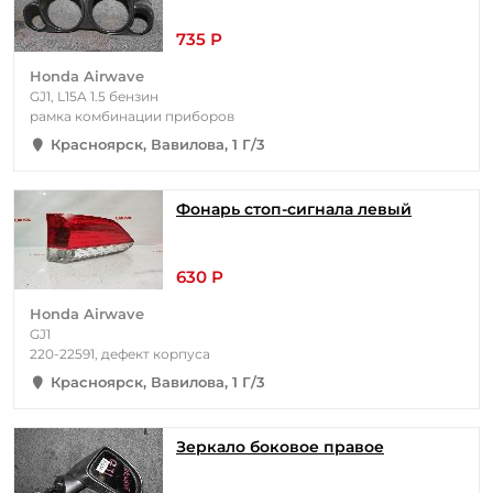
735 Р
Honda Airwave
GJ1, L15A 1.5 бензин
рамка комбинации приборов
Красноярск, Вавилова, 1 Г/3
Фонарь стоп-сигнала левый
630 Р
Honda Airwave
GJ1
220-22591, дефект корпуса
Красноярск, Вавилова, 1 Г/3
Зеркало боковое правое