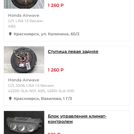
1 260 Р
Honda Airwave
GJ1, L15A 1.5 бензин
ABS
Красноярск, ул. Калинина, 60/2
Ступица левая задняя
1 260 Р
Honda Airwave
GJ1, 2006, L15A 1.5 бензин
42200-SLA-N01, ABS, 42610-SLA-000
Красноярск, Вавилова, 1 Г/3
Блок управления климат-
контролем