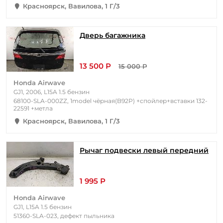
Красноярск, Вавилова, 1 Г/3
Дверь багажника
13 500 Р
15 000 Р
Honda Airwave
GJ1, 2006, L15A 1.5 бензин
68100-SLA-000ZZ, 1model чёрная(B92P) +спойлер+вставки 132-
22591 +метла
Красноярск, Вавилова, 1 Г/3
Рычаг подвески левый передний
1 995 Р
Honda Airwave
GJ1, L15A 1.5 бензин
51360-SLA-023, дефект пыльника