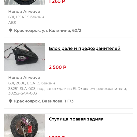
1 260 Р
Honda Airwave
GJ1, L15A 1.5 бензин
ABS
Красноярск, ул. Калинина, 60/2
Блок реле и предохранителей
2 500 Р
Honda Airwave
GJ1, 2006, L15A 1.5 бензин
38251-SLA-003, под капот+датчик ELD+реле+предохранители,
38252-SAA-003
Красноярск, Вавилова, 1 Г/3
Ступица правая задняя