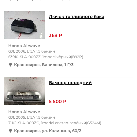
Лючок топливного бака
368 Р
Honda Airwave
GJ1, 2006, L15A 1.5 бензин
63910-SLA-000ZZ, 1model чёрный(B92P)
Красноярск, Вавилова, 1 Г/3
Бампер передний
5 500 Р
Honda Airwave
GJ1, 2005, L15A 1.5 бензин
71101-SLA-000ZC, 1model светло-зелёный(G524M)
Красноярск, ул. Калинина, 60/2