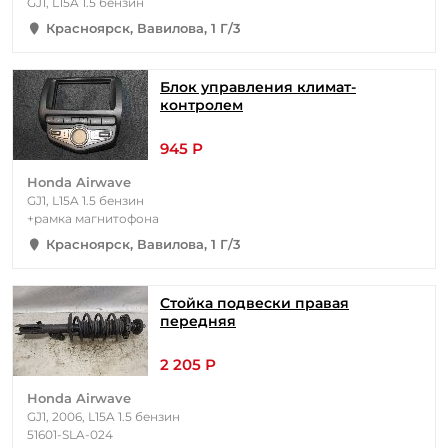
GJ1, L15A 1.5 бензин
Красноярск, Вавилова, 1 Г/3
Блок управления климат-
контролем
945 Р
Honda Airwave
GJ1, L15A 1.5 бензин
+рамка магнитофона
Красноярск, Вавилова, 1 Г/3
Стойка подвески правая
передняя
2 205 Р
Honda Airwave
GJ1, 2006, L15A 1.5 бензин
51601-SLA-024