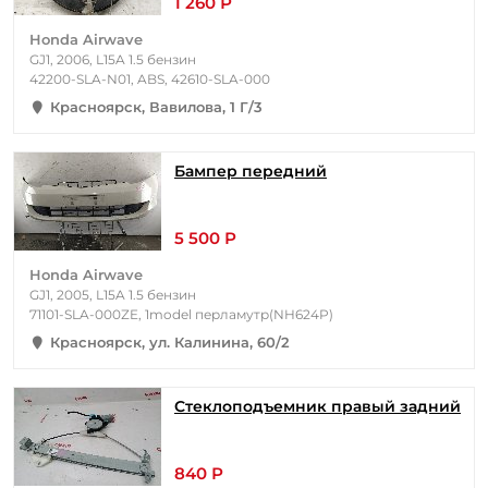
1 260 Р
Honda Airwave
GJ1, 2006, L15A 1.5 бензин
42200-SLA-N01, ABS, 42610-SLA-000
Красноярск, Вавилова, 1 Г/3
Бампер передний
5 500 Р
Honda Airwave
GJ1, 2005, L15A 1.5 бензин
71101-SLA-000ZE, 1model перламутр(NH624P)
Красноярск, ул. Калинина, 60/2
Стеклоподъемник правый задний
840 Р