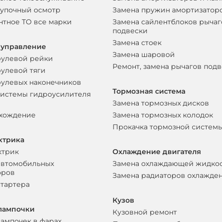
упочный осмотр
Замена пружин амортизатор
нтное ТО все марки
Замена сайлентблоков рычаг
подвески
Замена стоек
 управление
Замена шаровой
рулевой рейки
Ремонт, замена рычагов под
рулевой тяги
рулевых наконечников
Тормозная система
системы гидроусилителя
Замена тормозных дисков
схождение
Замена тормозных колодок
Прокачка тормозной систем
ктрика
ктрик
Охлаждение двигателя
автомобильных
Замена охлаждающей жидко
оров
Замена радиаторов охлажде
стартера
Кузов
лампочки
Кузовной ремонт
лампочек в фарах