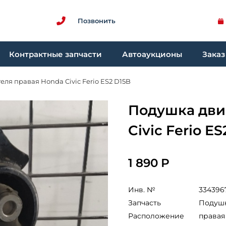
Позвонить
Контрактные запчасти
Автоаукционы
Заказ
ля правая Honda Civic Ferio ES2 D15B
Подушка дви
Civic Ferio E
1 890 Р
Инв. №
334396
Запчасть
Подушк
Расположение
правая