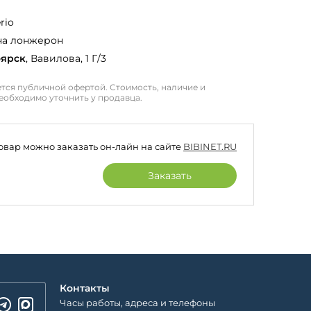
rio
на лонжерон
оярск
, Вавилова, 1 Г/3
тся публичной офертой. Стоимость, наличие и
еобходимо уточнить у продавца.
товар можно заказать он-лайн на сайте
BIBINET.RU
Заказать
Контакты
Часы работы, адреса и телефоны