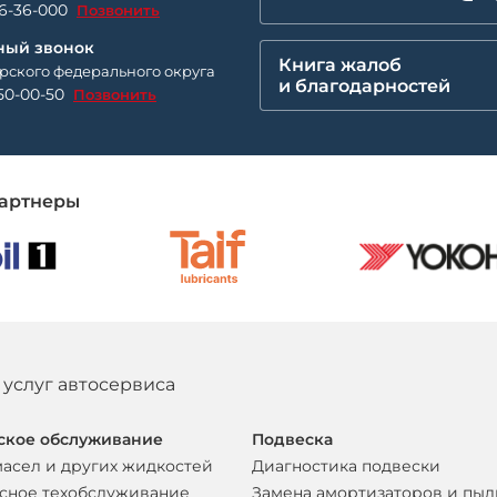
26-36-000
Позвонить
ный звонок
Книга жалоб
рского федерального округа
и благодарностей
50-00-50
Позвонить
артнеры
 услуг автосервиса
ское обслуживание
Подвеска
масел и других жидкостей
Диагностика подвески
сное техобслуживание
Замена амортизаторов и пы