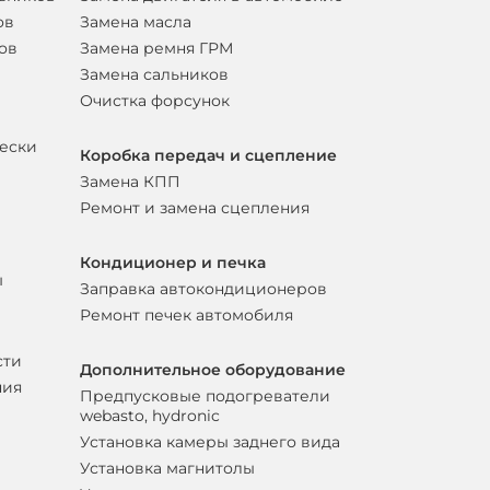
ов
Замена масла
ов
Замена ремня ГРМ
Замена сальников
Очистка форсунок
вески
Коробка передач и сцепление
Замена КПП
Ремонт и замена сцепления
Кондиционер и печка
ы
Заправка автокондиционеров
Ремонт печек автомобиля
сти
Дополнительное оборудование
ния
Предпусковые подогреватели
webasto, hydronic
Установка камеры заднего вида
Установка магнитолы