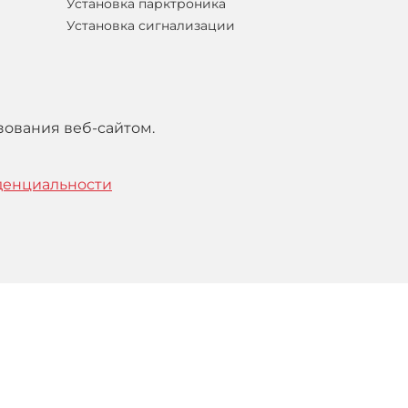
Установка парктроника
Установка сигнализации
зования веб-сайтом.
денциальности
тельским
соглашением
.
Понятно