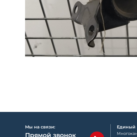
Мы на связи:
Единый
Многокан
Прямой звонок