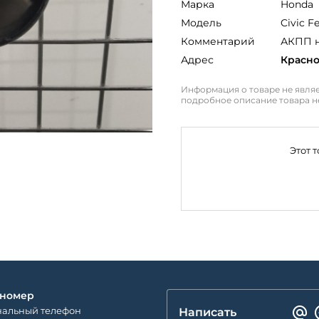
Марка
Honda
Модель
Civic Fe
Комментарий
АКПП 
Адрес
Красн
Информация о товаре не являе
подробное описание товара н
Этот 
 номер
альный телефон
Написать