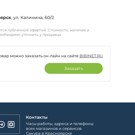
оярск
, ул. Калинина, 60/2
тся публичной офертой. Стоимость, наличие и
еобходимо уточнить у продавца.
товар можно заказать он-лайн на сайте
BIBINET.RU
Заказать
Контакты
Часы работы, адреса и телефоны
всех магазинов и сервисов
Сакура в Красноярске