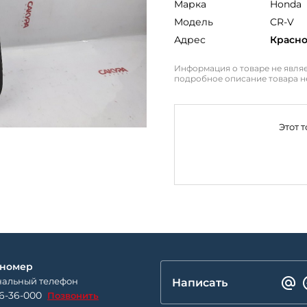
Марка
Honda
Модель
CR-V
Адрес
Красн
Информация о товаре не являе
подробное описание товара н
Этот 
 номер
альный телефон
Написать
26-36-000
Позвонить