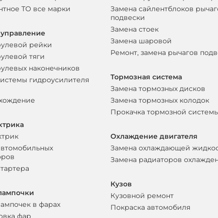
нтное ТО все марки
Замена сайлентблоков рычаг
подвески
Замена стоек
 управление
Замена шаровой
рулевой рейки
Ремонт, замена рычагов под
рулевой тяги
рулевых наконечников
Тормозная система
системы гидроусилителя
Замена тормозных дисков
схождение
Замена тормозных колодок
Прокачка тормозной систем
ктрика
ктрик
Охлаждение двигателя
автомобильных
Замена охлаждающей жидко
оров
Замена радиаторов охлажде
стартера
Кузов
лампочки
Кузовной ремонт
лампочек в фарах
Покраска автомобиля
овка фар