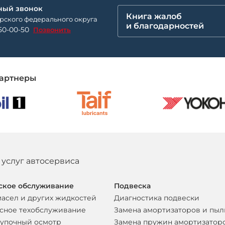
ный звонок
Книга жалоб
рского федерального округа
и благодарностей
50-00-50
Позвонить
артнеры
 услуг автосервиса
ское обслуживание
Подвеска
масел и других жидкостей
Диагностика подвески
сное техобслуживание
Замена амортизаторов и пы
упочный осмотр
Замена пружин амортизатор