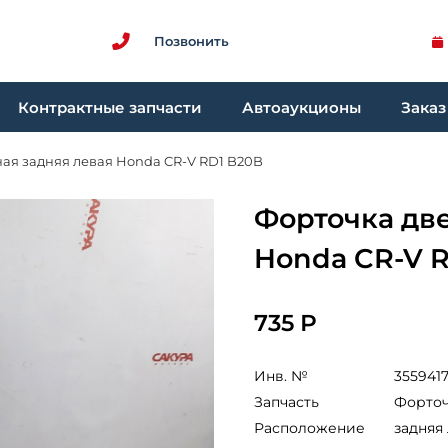
Позвонить
Контрактные запчасти
Автоаукционы
Заказ
ая задняя левая Honda CR-V RD1 B20B
Форточка дв
Honda CR-V 
735 Р
Инв. №
355941
Запчасть
Форточ
Расположение
задняя