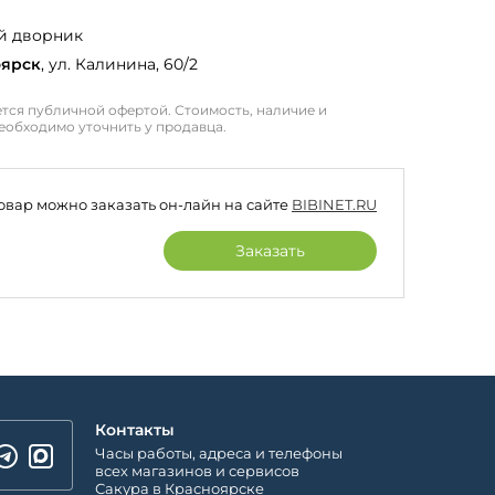
й дворник
оярск
, ул. Калинина, 60/2
тся публичной офертой. Стоимость, наличие и
еобходимо уточнить у продавца.
товар можно заказать он-лайн на сайте
BIBINET.RU
Заказать
Контакты
Часы работы, адреса и телефоны
всех магазинов и сервисов
Сакура в Красноярске