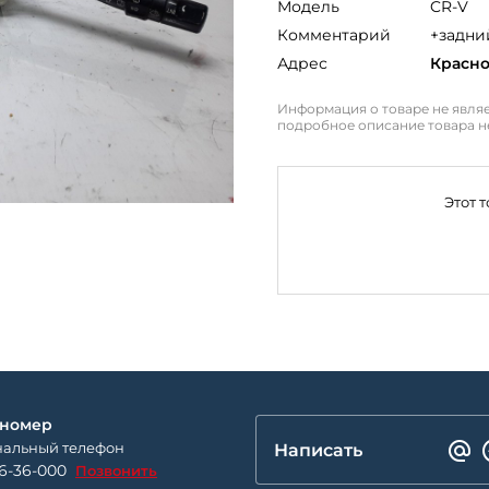
Модель
CR-V
Комментарий
+задни
Адрес
Красн
Информация о товаре не являе
подробное описание товара н
Этот 
 номер
альный телефон
Написать
26-36-000
Позвонить