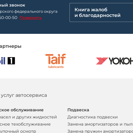
ный звонок
Книга жалоб
рского федерального округа
и благодарностей
50-00-50
Позвонить
артнеры
 услуг автосервиса
ское обслуживание
Подвеска
масел и других жидкостей
Диагностика подвески
сное техобслуживание
Замена амортизаторов и пы
упочный осмотр
Замена пружин амортизатор