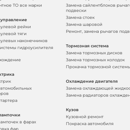
нтное ТО все марки
Замена сайлентблоков рычаг
подвески
Замена стоек
 управление
Замена шаровой
рулевой рейки
Ремонт, замена рычагов под
рулевой тяги
рулевых наконечников
Тормозная система
системы гидроусилителя
Замена тормозных дисков
схождение
Замена тормозных колодок
Прокачка тормозной систем
ктрика
ктрик
Охлаждение двигателя
автомобильных
Замена охлаждающей жидко
оров
Замена радиаторов охлажде
стартера
Кузов
лампочки
Кузовной ремонт
лампочек в фарах
Покраска автомобиля
овка фар