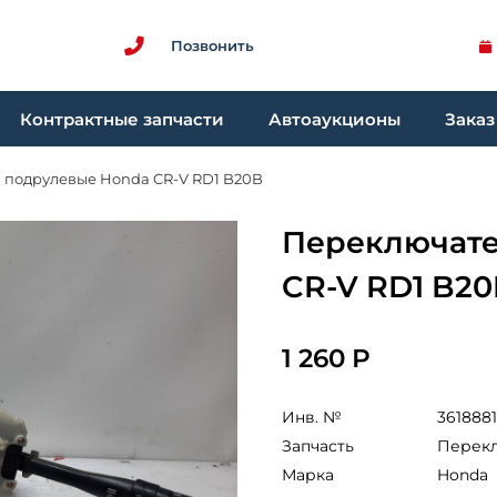
Позвонить
Контрактные запчасти
Автоаукционы
Заказ
 подрулевые Honda CR-V RD1 B20B
Переключате
CR-V RD1 B2
1 260 Р
Инв. №
3618881
Запчасть
Перекл
Марка
Honda