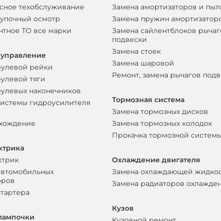
сное техобслуживание
Замена амортизаторов и пы
упочный осмотр
Замена пружин амортизатор
нтное ТО все марки
Замена сайлентблоков рычаг
подвески
Замена стоек
 управление
Замена шаровой
рулевой рейки
Ремонт, замена рычагов под
рулевой тяги
рулевых наконечников
Тормозная система
системы гидроусилителя
Замена тормозных дисков
схождение
Замена тормозных колодок
Прокачка тормозной систем
ктрика
ктрик
Охлаждение двигателя
автомобильных
Замена охлаждающей жидко
оров
Замена радиаторов охлажде
стартера
Кузов
лампочки
Кузовной ремонт