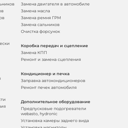
льников
Замена двигателя в автомобиле
ов
Замена масла
ов
Замена ремня ГРМ
Замена сальников
Очистка форсунок
вески
Коробка передач и сцепление
Замена КПП
Ремонт и замена сцепления
Кондиционер и печка
ы
Заправка автокондиционеров
Ремонт печек автомобиля
сти
Дополнительное оборудование
ния
Предпусковые подогреватели
webasto, hydronic
Установка камеры заднего вида
Установка магнитолы