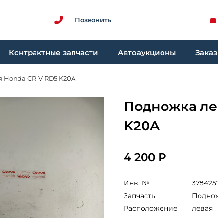
Позвонить
Контрактные запчасти
Автоаукционы
Заказ
 Honda CR-V RD5 K20A
Подножка ле
K20A
4 200 Р
Инв. №
378425
Запчасть
Подно
Расположение
левая