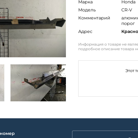
Марка
Honda
Модель
CR-V
Комментарий
алюмин
порог
Адрес
Красн
Информация о товаре не являе
подробное описание товара н
Этот 
 номер