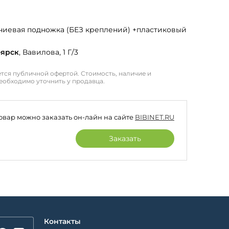
иевая подножка (БЕЗ креплений) +пластиковый
оярск
, Вавилова, 1 Г/3
тся публичной офертой. Стоимость, наличие и
еобходимо уточнить у продавца.
товар можно заказать он-лайн на сайте
BIBINET.RU
Заказать
Контакты