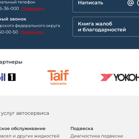
альный телефон
Написать
26-36-000
Позвонить
ный звонок
Книга жалоб
рского федерального округа
и благодарностей
50-00-50
Позвонить
артнеры
 услуг автосервиса
ское обслуживание
Подвеска
масел и других жидкостей
Диагностика подвески