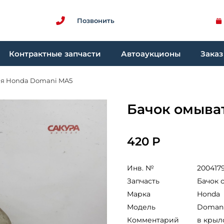
Позвонить
Контрактные запчасти
Автоаукционы
Заказ
ля Honda Domani MA5
Бачок омыва
420 Р
Инв. №
200417
Запчасть
Бачок 
Марка
Honda
Модель
Doman
Комментарий
в крыл