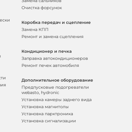
Замена сальников
Очистка форсунок
вески
Коробка передач и сцепление
Замена КПП
Ремонт и замена сцепления
Кондиционер и печка
ы
Заправка автокондиционеров
Ремонт печек автомобиля
сти
Дополнительное оборудование
ния
Предпусковые подогреватели
webasto, hydronic
Установка камеры заднего вида
Установка магнитолы
Установка парктроника
Установка сигнализации