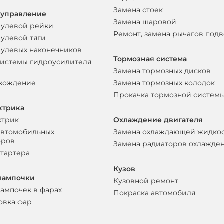
Замена стоек
 управление
Замена шаровой
рулевой рейки
Ремонт, замена рычагов под
рулевой тяги
рулевых наконечников
Тормозная система
системы гидроусилителя
Замена тормозных дисков
схождение
Замена тормозных колодок
Прокачка тормозной систем
ктрика
ктрик
Охлаждение двигателя
автомобильных
Замена охлаждающей жидко
оров
Замена радиаторов охлажде
стартера
Кузов
лампочки
Кузовной ремонт
лампочек в фарах
Покраска автомобиля
овка фар