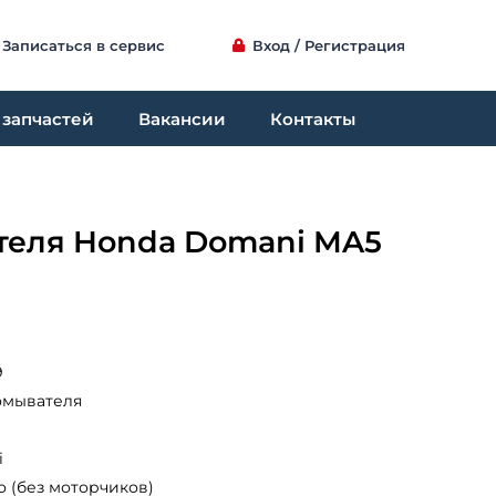
Записаться в сервис
Вход / Регистрация
 запчастей
Вакансии
Контакты
теля Honda Domani MA5
9
омывателя
i
о (без моторчиков)