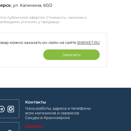
оярск
, ул. Калинина, 60/2
тся публичной офертой. Стоимость, наличие и
еобходимо уточнить у продавца.
товар можно заказать он-лайн на сайте
BIBINET.RU
Заказать
Контакты
Часы работы, адреса и телефоны
всех магазинов и сервисов
Сакура в Красноярске
Открыть