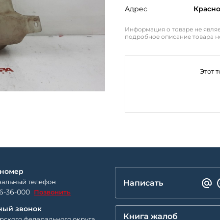
Адрес
Красн
Информация о товаре не являе
подробное описание товара н
Этот 
 номер
альный телефон
Написать
26-36-000
Позвонить
ный звонок
Книга жалоб
рского федерального округа