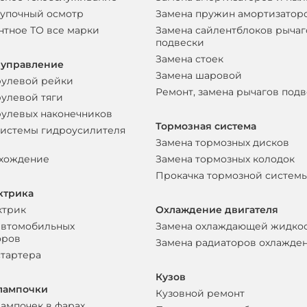
упочный осмотр
Замена пружин амортизатор
нтное ТО все марки
Замена сайлентблоков рычаг
подвески
Замена стоек
 управление
Замена шаровой
рулевой рейки
Ремонт, замена рычагов под
рулевой тяги
рулевых наконечников
Тормозная система
системы гидроусилителя
Замена тормозных дисков
схождение
Замена тормозных колодок
Прокачка тормозной систем
ктрика
ктрик
Охлаждение двигателя
автомобильных
Замена охлаждающей жидко
оров
Замена радиаторов охлажде
стартера
Кузов
лампочки
Кузовной ремонт
лампочек в фарах