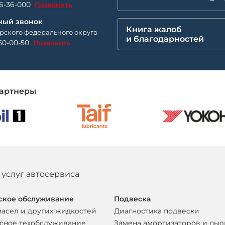
26-36-000
Позвонить
ный звонок
Книга жалоб
рского федерального округа
и благодарностей
50-00-50
Позвонить
артнеры
 услуг автосервиса
ское обслуживание
Подвеска
масел и других жидкостей
Диагностика подвески
сное техобслуживание
Замена амортизаторов и пы