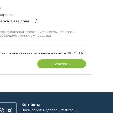
i
ерхняя
оярск
, Вавилова, 1 Г/3
тся публичной офертой. Стоимость, наличие и
еобходимо уточнить у продавца.
товар можно заказать он-лайн на сайте
BIBINET.RU
Заказать
Контакты
Часы работы, адреса и телефоны