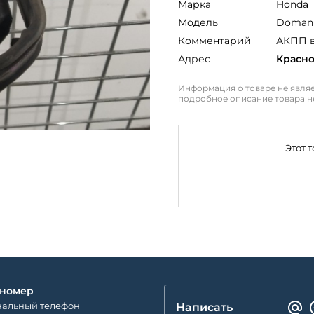
Марка
Honda
Модель
Doman
Комментарий
АКПП в
Адрес
Красн
Информация о товаре не являе
подробное описание товара н
Этот 
 номер
альный телефон
Написать