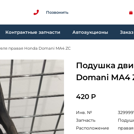
Позвонить
Контрактные запчасти
Автоаукционы
Заказ
теля правая Honda Domani MA4 ZC
Подушка дви
Domani MA4 
420 Р
Инв. №
329999
Запчасть
Подушк
Расположение
правая