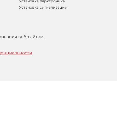
Установка парктроника
Установка сигнализации
зования веб-сайтом.
денциальности
тельским
соглашением
.
Понятно