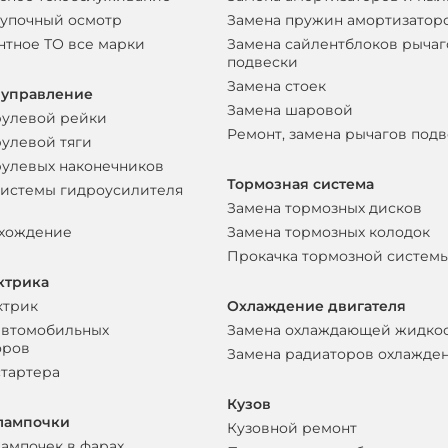
упочный осмотр
Замена пружин амортизатор
нтное ТО все марки
Замена сайлентблоков рычаг
подвески
Замена стоек
 управление
Замена шаровой
рулевой рейки
Ремонт, замена рычагов под
рулевой тяги
рулевых наконечников
Тормозная система
системы гидроусилителя
Замена тормозных дисков
схождение
Замена тормозных колодок
Прокачка тормозной систем
ктрика
ктрик
Охлаждение двигателя
автомобильных
Замена охлаждающей жидко
оров
Замена радиаторов охлажде
стартера
Кузов
лампочки
Кузовной ремонт
лампочек в фарах