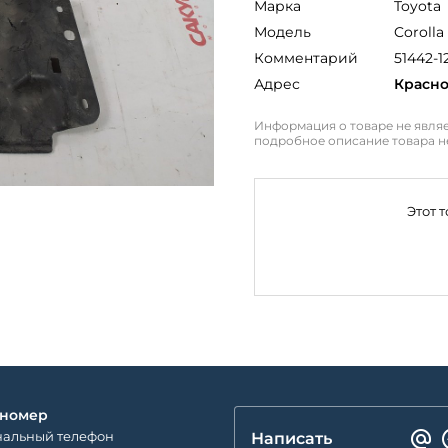
Марка
Toyota
Модель
Corolla
Комментарий
51442-1
Адрес
Красн
Информация о товаре не являе
подробное описание товара н
Этот 
 номер
альный телефон
Написать