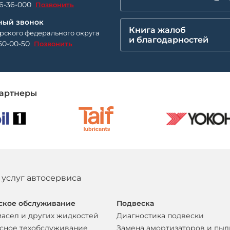
26-36-000
Позвонить
ный звонок
Книга жалоб
рского федерального округа
и благодарностей
50-00-50
Позвонить
артнеры
 услуг автосервиса
ское обслуживание
Подвеска
масел и других жидкостей
Диагностика подвески
сное техобслуживание
Замена амортизаторов и пы