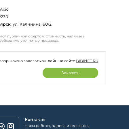
 Axio
2230
оярск
, ул. Калинина, 60/2
тся публичной офертой. Стоимость, наличие и
еобходимо уточнить у продавца.
товар можно заказать он-лайн на сайте
BIBINET.RU
Заказать
Контакты
Часы работы, адреса и телефоны