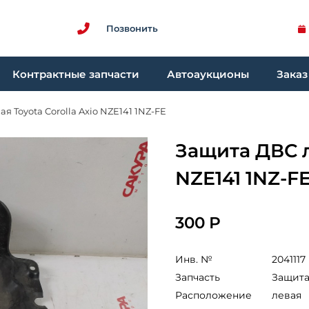
Позвонить
Контрактные запчасти
Автоаукционы
Заказ
я Toyota Corolla Axio NZE141 1NZ-FE
Защита ДВС ле
NZE141 1NZ-F
300 Р
Инв. №
2041117
Запчасть
Защита
Расположение
левая