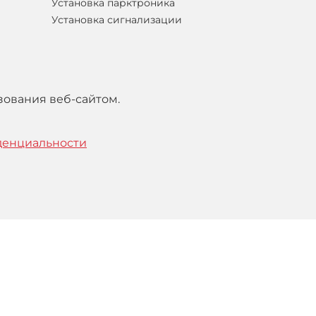
Установка парктроника
Установка сигнализации
зования веб-сайтом.
денциальности
тельским
соглашением
.
Понятно